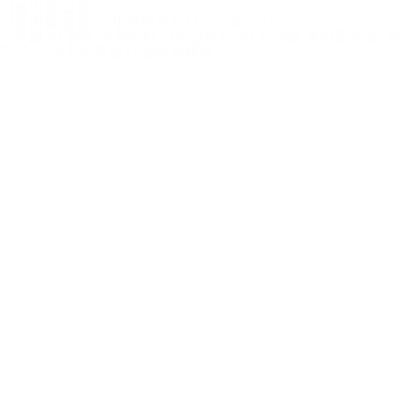
여름방황 탈출단
여름방황 탈출단, 방문해주셔서 감사합니다!
직무별 AI 활용 역량부터 인턴십까지. AI 시대를 돌파할 취업 솔
루션, 스파르타클럽 내일배움캠프